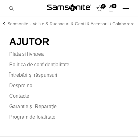
0
0
Samsonite - Valize & Rucsacuri & Genți & Accesorii
/
Colaborare
AJUTOR
Plata si livrarea
Politica de confidențialitate
Întrebări și răspunsuri
Despre noi
Contacte
Garanție și Reparație
Program de loialitate